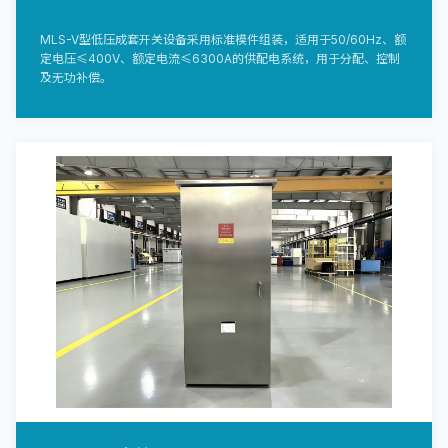
MLS-V型低压成套开关设备采用标准模件组装，适用于50/60Hz、额
定电压≤400V、额定电流≤6300A的供配电系统，用于分配、控制
及无功补偿。