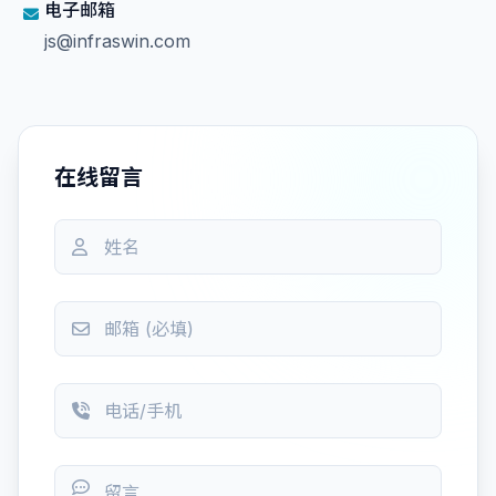
电子邮箱
js@infraswin.com
在线留言