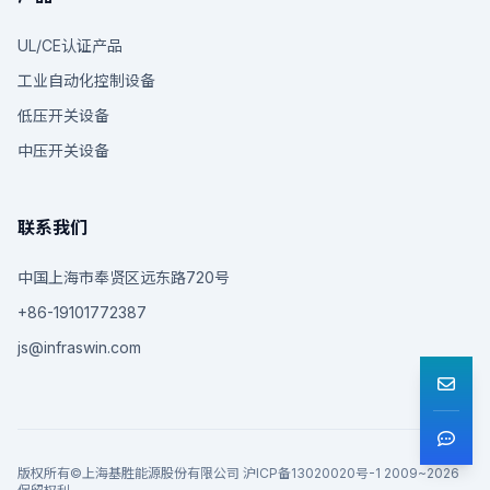
UL/CE认证产品
工业自动化控制设备
低压开关设备
中压开关设备
联系我们
中国上海市奉贤区远东路720号
+86-19101772387
js@infraswin.com
版权所有©上海基胜能源股份有限公司 沪ICP备13020020号-1 2009~2026