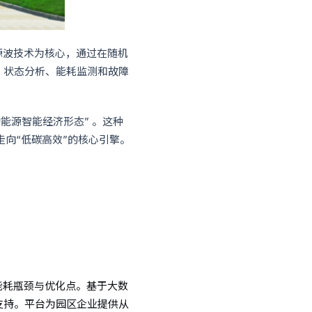
源波技术为核心，通过在随机
、状态分析、能耗监测和故障
能源智能经济形态” 。这种
走向“低碳高效”的核心引擎。
能耗瓶颈与优化点。基于大数
支持。平台为园区企业提供从