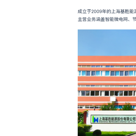
成立于2009年的上海基胜
主营业务涵盖智能微电网、