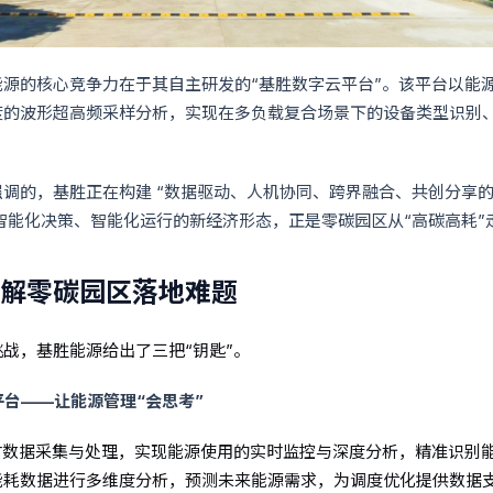
源的核心竞争力在于其自主研发的“基胜数字云平台”。该平台以能
度的波形超高频采样分析，实现在多负载复合场景下的设备类型识别
调的，基胜正在构建 “数据驱动、人机协同、跨界融合、共创分享的
的智能化决策、智能化运行的新经济形态，正是零碳园区从“高碳高耗”
解零碳园区落地难题
战，基胜能源给出了三把“钥匙”。
平台——让能源管理“会思考”
时数据采集与处理，实现能源使用的实时监控与深度分析，精准识别
能耗数据进行多维度分析，预测未来能源需求，为调度优化提供数据