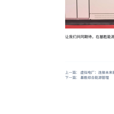
让我们共同期待，在基胜能
上一篇：
虚拟电厂：连接未来
下一篇：
基胜综合能源管理