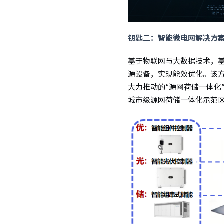
钥匙二：智能微电网解决方案
基于物联网与大数据技术，
源设备，实现能效优化。该
大力推动的“源网荷储一体化
城市级源网荷储一体化示范