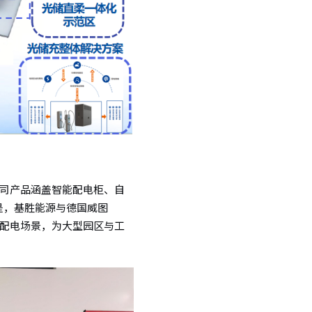
公司产品涵盖智能配电柜、自
是，基胜能源与德国威图
的大型配电场景，为大型园区与工