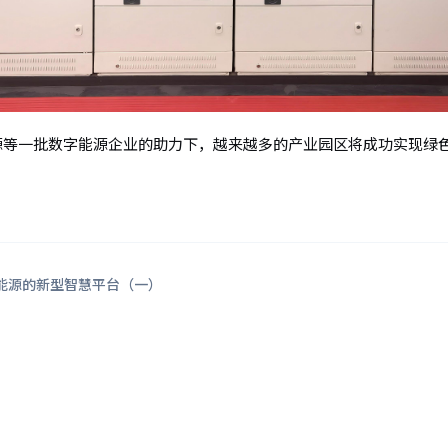
源等一批数字能源企业的助力下，越来越多的产业园区将成功实现绿
能源的新型智慧平台（一）