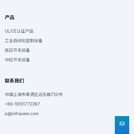
产品
UL/CE认证产品
工业自动化控制设备
低压开关设备
中压开关设备
联系我们
中国上海市奉贤区远东路720号
+86-19101772387
js@infraswin.com